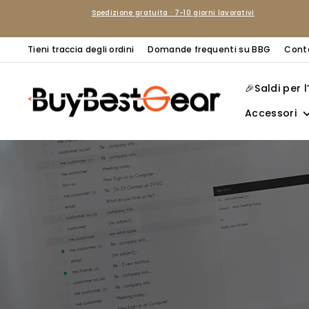
Vai
Spedizione gratuita · 7-10 giorni lavorativi
direttamente
ai
Tieni traccia degli ordini
Domande frequenti su BBG
Cont
contenuti
🎉Saldi per 
Accessori