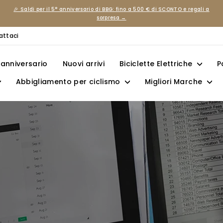
🎉 Saldi per il 5° anniversario di BBG: fino a 500 € di SCONTO e regali a
Metti
sorpresa →
in
pausa
presentazione
attaci
l’anniversario
Nuovi arrivi
Biciclette Elettriche
P
Abbigliamento per ciclismo
Migliori Marche