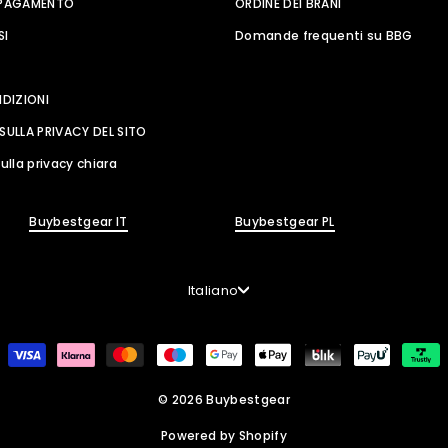
 PAGAMENTO
ORDINE DEI BRANI
SI
Domande frequenti su BBG
NDIZIONI
SULLA PRIVACY DEL SITO
ulla privacy chiara
Buybestgear IT
Buybestgear PL
Lingua
Italiano
© 2026 Buybestgear
Powered by Shopify