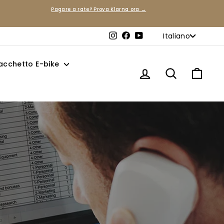
Pagare a rate? Prova Klarna ora →
Lingua
Italiano
Instagram
Facebook
YouTube
acchetto E-bike
Accedi
Cerca
Carre