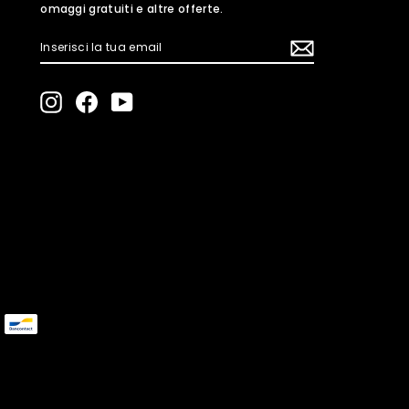
omaggi gratuiti e altre offerte.
INSERISCI
ISCRIVITI
LA
TUA
EMAIL
Instagram
Facebook
YouTube