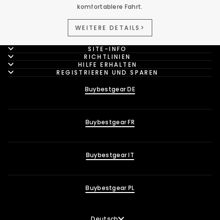
komfortablere Fahrt.
WEITERE DETAILS>
SITE-INFO
RICHTLINIEN
HILFE ERHALTEN
REGISTRIEREN UND SPAREN
Buybestgear DE
Buybestgear FR
Buybestgear IT
Buybestgear PL
Sprache
Deutsch