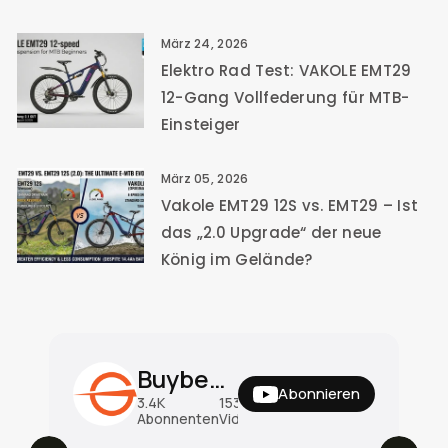
März 24, 2026
Elektro Rad Test: VAKOLE EMT29
12-Gang Vollfederung für MTB-
Einsteiger
März 05, 2026
Vakole EMT29 12S vs. EMT29 – Ist
das „2.0 Upgrade“ der neue
König im Gelände?
Buybestgear Official
Abonnieren
3.4K
153
31M
Abonnenten
Videos
Ansichten