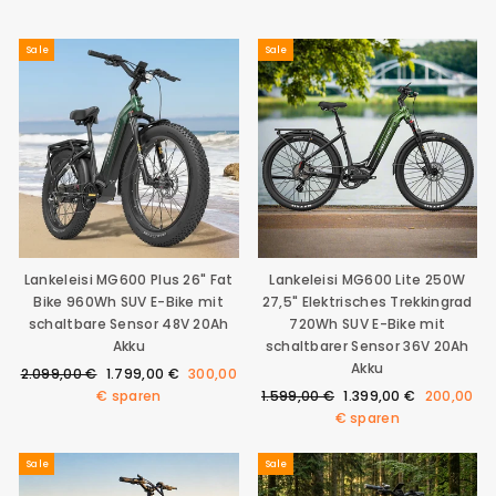
Sale
Sale
Lankeleisi MG600 Plus 26" Fat
Lankeleisi MG600 Lite 250W
Bike 960Wh SUV E-Bike mit
27,5" Elektrisches Trekkingrad
schaltbare Sensor 48V 20Ah
720Wh SUV E-Bike mit
Akku
schaltbarer Sensor 36V 20Ah
Akku
Normaler
Sonderpreis
2.099,00 €
1.799,00 €
300,00
Preis
Normaler
Sonderpreis
€
sparen
1.599,00 €
1.399,00 €
200,00
Preis
€
sparen
Sale
Sale