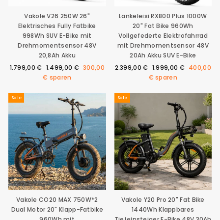
Vakole V26 250W 26"
Lankeleisi RX800 Plus 1000W
Elektrisches Fully Fatbike
20" Fat Bike 960Wh
998Wh SUV E-Bike mit
Vollgefederte Elektrofahrrad
Drehmomentsensor 48V
mit Drehmomentsensor 48V
20,8Ah Akku
20Ah Akku SUV E-Bike
Normaler
Sonderpreis
Normaler
Sonderpreis
1.799,00 €
1.499,00 €
300,00
2.399,00 €
1.999,00 €
400,00
Preis
Preis
€
sparen
€
sparen
Sale
Sale
Vakole CO20 MAX 750W*2
Vakole Y20 Pro 20" Fat Bike
Dual Motor 20" Klapp-Fatbike
1440Wh Klappbares
960Wh mit
Tiefeinsteiger E-Bike 48V 30Ah