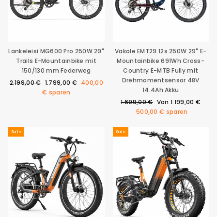
Lankeleisi MG600 Pro 250W 29"
Vakole EMT29 12s 250W 29" E-
Trails E-Mountainbike mit
Mountainbike 691Wh Cross-
150/130 mm Federweg
Country E-MTB Fully mit
Drehmomentsensor 48V
Normaler
Sonderpreis
2.199,00 €
1.799,00 €
400,00
14.4Ah Akku
Preis
€
sparen
Normaler
Sonderpreis
1.699,00 €
Von
1.199,00 €
Preis
500,00 €
sparen
Sale
Sale