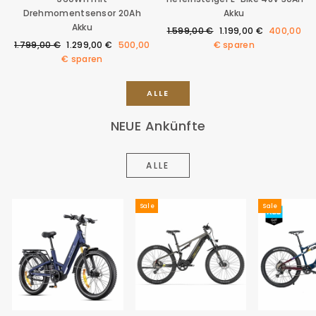
Drehmomentsensor 20Ah
Akku
Akku
Normaler
Sonderpreis
1.599,00 €
1.199,00 €
400,00
Normaler
Sonderpreis
Preis
1.799,00 €
1.299,00 €
500,00
€
sparen
Preis
€
sparen
ALLE
NEUE Ankünfte
ALLE
Sale
Sale