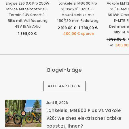
Engwe E26 3.0 Pro 250W
Lankeleisi MG600 Pro
Vakole EMT
Mivice Mittelmotor All-
250W 29" Trails E-
29" E-Mou
Terrain SUV Smart E-
Mountainbike mit
691Wh Cro
Bike mit Vollfederung
150/130 mm Federweg
E-MTB F
48V 15Ah Akku
Drehmome
Normaler
Sonderpreis
2.199,00 €
1.799,00 €
48V 14.
Preis
1.899,00 €
400,00 €
sparen
Normaler
1.699,00 €
Preis
€
500,00
Blogeinträge
ALLE ANZEIGEN
Juni 11, 2026
Lankeleisi MG600 Plus vs Vakole
V26: Welches elektrische Fatbike
passt zu Ihnen?