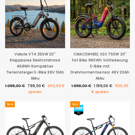
Vakole VT4 250W 20"
CMACEWHEEL V20 750W 20"
Klappbares Elektrofahrrad
Fat Bike 960Wh Vollfederung
468Wh Kompaktes
E-Bike mit
Tiefeinsteiger E-Bike 36V 13Ah
Drehmomentsensor 48V 20Ah
Akku
Akku
Normaler
Sonderpreis
Normaler
Sonderpreis
1.099,00 €
799,00 €
300,00 €
1.699,00 €
1.199,00 €
500,00
Preis
Preis
sparen
€
sparen
Sale
Sale