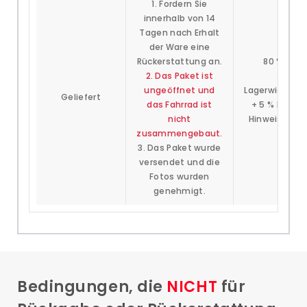
1. Fordern Sie
innerhalb von 14
Tagen nach Erhalt
der Ware eine
Rückerstattung an.
80 % des 
2. Das Paket ist
(abzüg
ungeöffnet und
Lagerwiederau
Geliefert
das Fahrrad ist
+ 5 % Bearb
nicht
Hinweis: Der 
zusammengebaut.
Frach
3. Das Paket wurde
versendet und die
Fotos wurden
genehmigt.
Bedingungen, die
NICHT
für