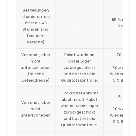
Bestellungen
stornieren, die
95 % des Be
älter als 48
-
Bearbeit
Stunden sind
abge
(vor dem
Versand)
Versandt, aber
Paket wurde an
70 % des 
nicht
unser Lager
(abzüg
unterschrieben
zurückgeschickt
Rückversan
(falsche
und besteht die
Wiedereinlag
Lieferadresse)
Qualitätskontrolle.
5 % Bearbe
1. Paket bei Ankunft
70 % des 
ablehnen. 2. Paket
Versandt, aber
(abzüg
wird an unser Lager
nicht
Rückversan
zurückgeschickt
unterschrieben
Wiedereinlag
und besteht die
5 % Bearbe
Qualitätskontrolle.