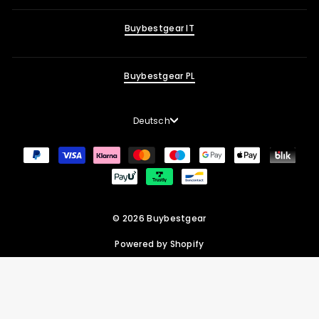
Buybestgear IT
Buybestgear PL
Sprache
Deutsch
© 2026 Buybestgear
Powered by Shopify