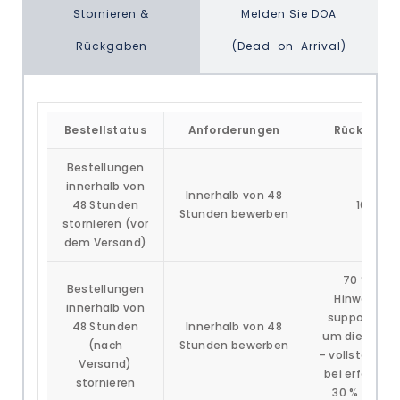
Stornieren &
Melden Sie DOA
Rückgaben
(Dead-on-Arrival)
Bestellstatus
Anforderungen
Rückersta
Bestellungen
innerhalb von
Innerhalb von 48
48 Stunden
100 % B
Stunden bewerben
stornieren (vor
dem Versand)
70 % des 
Bestellungen
Hinweis: Ko
innerhalb von
support@buy
48 Stunden
Innerhalb von 48
um die Send
(nach
Stunden bewerben
– vollständig
Versand)
bei erfolgre
stornieren
30 % Abzug 