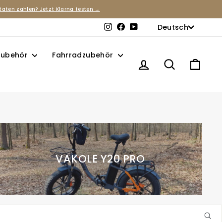
Raten zahlen? Jetzt Klarna testen →
Sprache
Deutsch
Instagram
Facebook
YouTube
 Zubehör
Fahrradzubehör
Einloggen
Suche
Eink
VAKOLE Y20 PRO