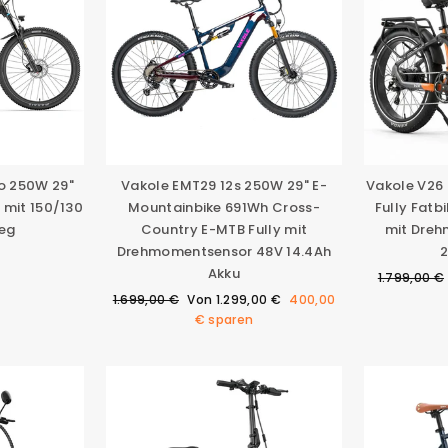
ro 250W 29"
Vakole EMT29 12s 250W 29" E-
Vakole V26 
 mit 150/130
Mountainbike 691Wh Cross-
Fully Fatb
eg
Country E-MTB Fully mit
mit Dre
Drehmomentsensor 48V 14.4Ah
2
Akku
Normaler
1.799,00 €
Preis
Normaler
Sonderpreis
1.699,00 €
Von
1.299,00 €
400,00
Preis
€
sparen