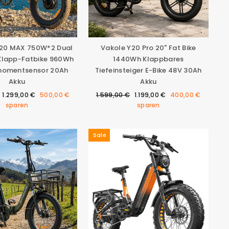
20 MAX 750W*2 Dual
Vakole Y20 Pro 20" Fat Bike
Klapp-Fatbike 960Wh
1440Wh Klappbares
momentsensor 20Ah
Tiefeinsteiger E-Bike 48V 30Ah
Akku
Akku
Sonderpreis
Normaler
Sonderpreis
1.299,00 €
500,00 €
1.599,00 €
1.199,00 €
400,00 €
Preis
sparen
sparen
Sale