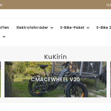
ge
In 
Pause
Diashow
offen
Elektrofahrräder
E-Bike-Paket
E-Bike
n
KuKirin
CMACEWHEEL V20