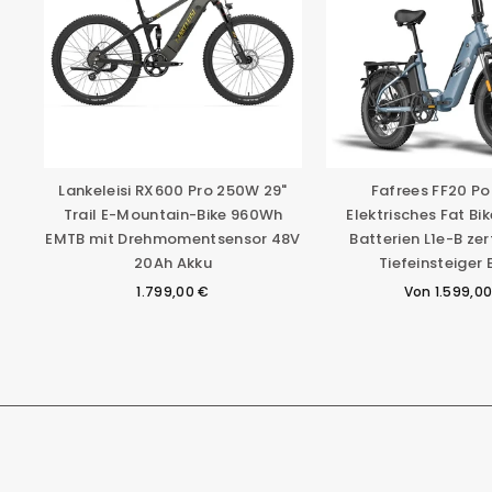
Lankeleisi RX600 Pro 250W 29"
Fafrees FF20 Po
Trail E-Mountain-Bike 960Wh
Elektrisches Fat Bik
EMTB mit Drehmomentsensor 48V
Batterien L1e-B zert
20Ah Akku
Tiefeinsteiger 
1.799,00 €
Von
1.599,0