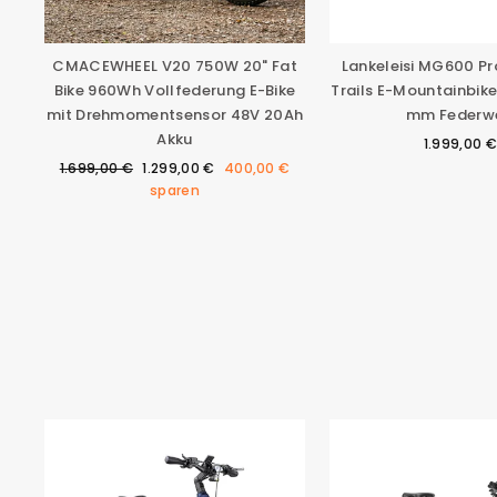
CMACEWHEEL V20 750W 20" Fat
Lankeleisi MG600 P
Bike 960Wh Vollfederung E-Bike
Trails E-Mountainbike
mit Drehmomentsensor 48V 20Ah
mm Federw
Akku
1.999,00 €
Normaler
Sonderpreis
1.699,00 €
1.299,00 €
400,00 €
Preis
sparen