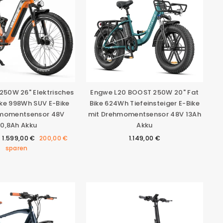
250W 26" Elektrisches
Engwe L20 BOOST 250W 20" Fat
ike 998Wh SUV E-Bike
Bike 624Wh Tiefeinsteiger E-Bike
hmomentsensor 48V
mit Drehmomentsensor 48V 13Ah
0,8Ah Akku
Akku
Sonderpreis
1.599,00 €
200,00 €
1.149,00 €
sparen