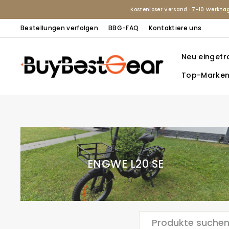
Direkt
Kostenloser Versand · 7-10 Werkta
zum
Bestellungen verfolgen
BBG-FAQ
Kontaktiere uns
Inhalt
Neu eingetr
Top-Marke
ENGWE L20 SE