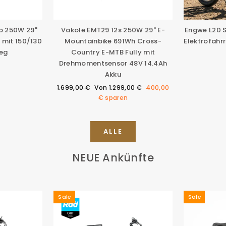
ro 250W 29"
Vakole EMT29 12s 250W 29" E-
Engwe L20 S
 mit 150/130
Mountainbike 691Wh Cross-
Elektrofahr
eg
Country E-MTB Fully mit
Drehmomentsensor 48V 14.4Ah
Akku
Normaler
Sonderpreis
1.699,00 €
Von
1.299,00 €
400,00
Preis
€
sparen
ALLE
NEUE Ankünfte
Sale
Sale