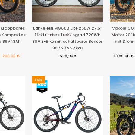
 Klappbares
Lankeleisi MG600 Lite 250W 27,5"
Vakole CO
h Kompaktes
Elektrisches Trekkingrad 720Wh
Motor 20" 
ke 36V 13Ah
SUV E-Bike mit schaltbarer Sensor
mit Dreh
36V 20Ah Akku
eis
Normaler
200,00 €
1.599,00 €
1.799,00 €
Preis
Sale