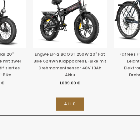
lar 20"
Engwe EP-2 BOOST 250W 20" Fat
Fafrees 
e mit zwei
Bike 624Wh Klappbares E-Bike mit
Leich
ifiziertes
Drehmomentsensor 48V 13Ah
Elektr
E-Bike
Akku
Dreh
0 €
1.099,00 €
ALLE