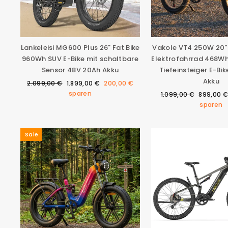
Lankeleisi MG600 Plus 26" Fat Bike
Vakole VT4 250W 20"
960Wh SUV E-Bike mit schaltbare
Elektrofahrrad 468W
Sensor 48V 20Ah Akku
Tiefeinsteiger E-Bi
Akku
Normaler
Sonderpreis
2.099,00 €
1.899,00 €
200,00 €
Preis
sparen
Normaler
Sonderpr
1.099,00 €
899,00 €
Preis
sparen
Sale