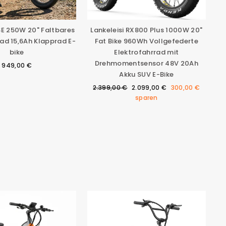
E 250W 20" Faltbares
Lankeleisi RX800 Plus 1000W 20"
rad 15,6Ah Klapprad E-
Fat Bike 960Wh Vollgefederte
bike
Elektrofahrrad mit
Drehmomentsensor 48V 20Ah
949,00 €
Akku SUV E-Bike
Normaler
Sonderpreis
2.399,00 €
2.099,00 €
300,00 €
Preis
sparen