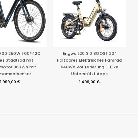
F700 250W 700*42C
Engwe L20 3.0 BOOST 20"
tes Stadtrad mit
Faltbares Elektrisches Fahrrad
omotor 360Wh mit
648Wh Vollfederung E-Bike
momentsensor
Unterstützt Apps
1.099,00 €
1.499,00 €