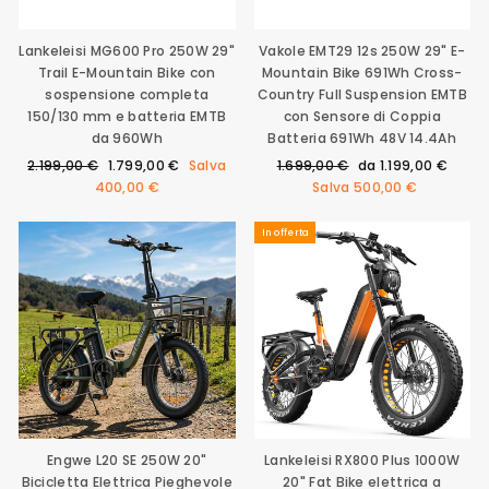
Lankeleisi MG600 Pro 250W 29"
Vakole EMT29 12s 250W 29" E-
Trail E-Mountain Bike con
Mountain Bike 691Wh Cross-
sospensione completa
Country Full Suspension EMTB
150/130 mm e batteria EMTB
con Sensore di Coppia
da 960Wh
Batteria 691Wh 48V 14.4Ah
Prezzo
Prezzo
Prezzo
Prezzo
2.199,00 €
1.799,00 €
Salva
1.699,00 €
da
1.199,00 €
di
scontato
di
scontato
400,00 €
Salva
500,00 €
listino
listino
In offerta
Engwe L20 SE 250W 20"
Lankeleisi RX800 Plus 1000W
Bicicletta Elettrica Pieghevole
20" Fat Bike elettrica a