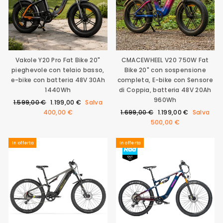
Vakole Y20 Pro Fat Bike 20"
CMACEWHEEL V20 750W Fat
pieghevole con telaio basso,
Bike 20" con sospensione
e-bike con batteria 48V 30Ah
completa, E-bike con Sensore
1440Wh
di Coppia, batteria 48V 20Ah
960Wh
Prezzo
Prezzo
1.599,00 €
1.199,00 €
Salva
di
scontato
Prezzo
Prezzo
400,00 €
1.699,00 €
1.199,00 €
Salva
listino
di
scontato
500,00 €
listino
In offerta
In offerta