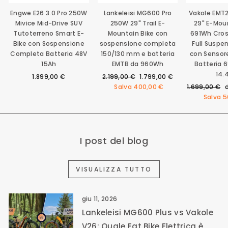
Engwe E26 3.0 Pro 250W
Lankeleisi MG600 Pro
Vakole EMT
Mivice Mid-Drive SUV
250W 29" Trail E-
29" E-Mou
Tutoterreno Smart E-
Mountain Bike con
691Wh Cro
Bike con Sospensione
sospensione completa
Full Suspe
Completa Batteria 48V
150/130 mm e batteria
con Sensor
15Ah
EMTB da 960Wh
Batteria 
14.
Prezzo
Prezzo
1.899,00 €
2.199,00 €
1.799,00 €
di
scontato
Prezzo
P
Salva
400,00 €
1.699,00 €
listino
di
Salva
5
listino
I post del blog
VISUALIZZA TUTTO
giu 11, 2026
Lankeleisi MG600 Plus vs Vakole
V26: Quale Fat Bike Elettrica è