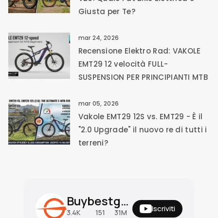
Giusta per Te?
mar 24, 2026
Recensione Elektro Rad: VAKOLE
EMT29 12 velocità FULL-
SUSPENSION PER PRINCIPIANTI MTB
mar 05, 2026
Vakole EMT29 12S vs. EMT29 - È il
"2.0 Upgrade" il nuovo re di tutti i
terreni?
Buybestgear Official
Iscriviti
3.4K
151
31M