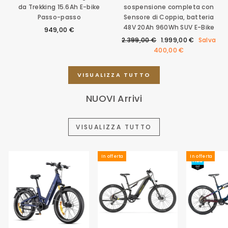
da Trekking 15.6Ah E-bike
sospensione completa con
Passo-passo
Sensore di Coppia, batteria
48V 20Ah 960Wh SUV E-Bike
949,00 €
Prezzo
Prezzo
2.399,00 €
1.999,00 €
Salva
di
scontato
400,00 €
listino
VISUALIZZA TUTTO
NUOVI Arrivi
VISUALIZZA TUTTO
In offerta
In offerta