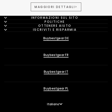
MAGGIORI DETTAGLI>
INFORMAZIONI SUL SITO
POLITICHE
OTTENERE AIUTO
ISCRIVITI E RISPARMIA
Buybestgear DE
Buybestgear FR
Buybestgear IT
Buybestgear PL
Lingua
Italiano