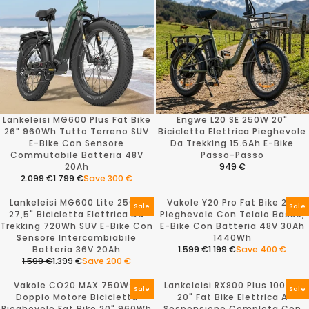
Lankeleisi MG600 Plus Fat Bike
Engwe L20 SE 250W 20"
26" 960Wh Tutto Terreno SUV
Bicicletta Elettrica Pieghevole
E-Bike Con Sensore
Da Trekking 15.6Ah E-Bike
Commutabile Batteria 48V
Passo-Passo
20Ah
949 €
R
2.099 €
1.799 €
Save 300 €
R
E
E
G
Lankeleisi MG600 Lite 250W
Vakole Y20 Pro Fat Bike 20"
G
U
Sale
Sale
27,5" Bicicletta Elettrica Da
Pieghevole Con Telaio Basso,
U
L
Trekking 720Wh SUV E-Bike Con
E-Bike Con Batteria 48V 30Ah
L
A
Sensore Intercambiabile
1440Wh
A
R
Batteria 36V 20Ah
1.599 €
1.199 €
Save 400 €
R
P
R
1.599 €
1.399 €
Save 200 €
P
R
R
E
R
I
E
G
Vakole CO20 MAX 750W*2
Lankeleisi RX800 Plus 1000W
I
C
G
U
Sale
Sale
Doppio Motore Bicicletta
20" Fat Bike Elettrica A
C
E
U
L
Pieghevole Fat Bike 20" 960Wh
Sospensione Completa Con