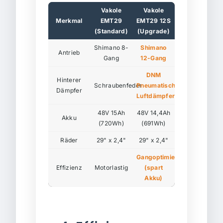
Vakole
Vakole
Merkmal
EMT29
EMT29 12S
(Standard)
(Upgrade)
Shimano 8-
Shimano
Antrieb
Gang
12-Gang
DNM
Hinterer
Schraubenfeder
Pneumatischer
Dämpfer
Luftdämpfer
48V 15Ah
48V 14,4Ah
Akku
(720Wh)
(691Wh)
Räder
29" x 2,4"
29" x 2,4"
Gangoptimiert
Effizienz
Motorlastig
(spart
Akku)