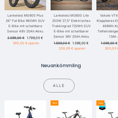
Lankeleisi MG600 Plus
Lankeleisi MG600 Lite
Vakole VT
26" Fat Bike 960Wh SUV
250W 27,5" Elektrisches
Klappbares E
E-Bike mit schaltbare
Trekkingrad 720Wh SUV
468Wh K
Sensor 48V 20Ah Akku
E-Bike mit schaltbarer
Tiefeinsteig
Sensor 36V 20Ah Akku
13Ah
Normaler
Sonderpreis
2.099,00 €
1.799,00 €
Preis
Normaler
Sonderpreis
Normaler
300,00 €
sparen
1.599,00 €
1.399,00 €
1.099,00 €
Preis
Preis
200,00 €
sparen
300,00 
Neuankömmling
ALLE
Sale
Sale