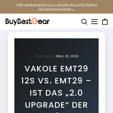
Direkt
🎉BBG-Jubiläumsverkauf zum 5. Jahrestag: Bis zu 500 € Rabatt &
zum
Pause
Überraschungsgeschenke →
Diashow
Inhalt
Suche
Seitenn
Ei
1 Kommentar
·
März 05, 2026
VAKOLE EMT29
12S VS. EMT29 –
IST DAS „2.0
UPGRADE“ DER