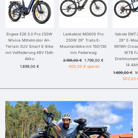
Engwe E26 3.0 Pro 250W
Lankeleisi MG600 Pro
Vakole EMT
Mivice Mittelmotor All-
250W 29" Trails E-
29" E-Mou
Terrain SUV Smart E-Bike
Mountainbike mit 150/130
691Wh Cross
mit Vollfederung 48V 15Ah
mm Federweg
MTB Fu
Akku
Drehmoment
Normaler
Sonderpreis
2.199,00 €
1.799,00 €
14.4A
Preis
1.899,00 €
400,00 €
sparen
Normaler
S
1.699,00 €
V
Preis
500,00 