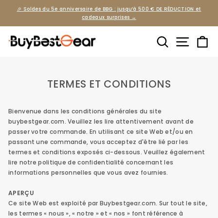
Passer
🎉 Soldes du 5e anniversaire de BBG : jusqu’à 500 € DE RÉDUCTION et
au
Diaporama
cadeaux surprises →
Pause
contenu
Rechercher
Navigat
Pa
TERMES ET CONDITIONS
Bienvenue dans les conditions générales du site
buybestgear.com. Veuillez les lire attentivement avant de
passer votre commande. En utilisant ce site Web et/ou en
passant une commande, vous acceptez d'être lié par les
termes et conditions exposés ci-dessous. Veuillez également
lire notre politique de confidentialité concernant les
informations personnelles que vous avez fournies.
APERÇU
Ce site Web est exploité par Buybestgear.com. Sur tout le site,
les termes « nous », « notre » et « nos » font référence à