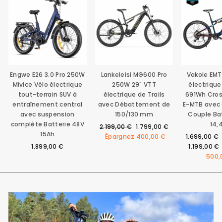
Engwe E26 3.0 Pro 250W
Lankeleisi MG600 Pro
Vakole EMT
Mivice Vélo électrique
250W 29" VTT
électriqu
tout-terrain SUV à
électrique de Trails
691Wh Cro
entraînement central
avec Débattement de
E-MTB avec
avec suspension
150/130 mm
Couple Ba
complète Batterie 48V
14,
Prix
Prix
2.199,00 €
1.799,00 €
15Ah
régulier
réduit
Prix
Épargnez
400,00 €
1.699,00 €
régulier
1.899,00 €
1.199,00 €
500,