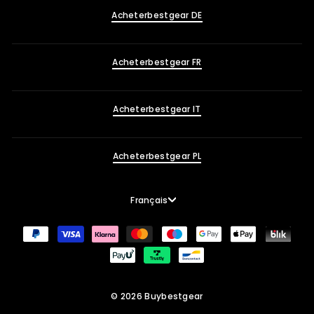
Acheterbestgear DE
Acheterbestgear FR
Acheterbestgear IT
Acheterbestgear PL
Langue
Français
© 2026 Buybestgear