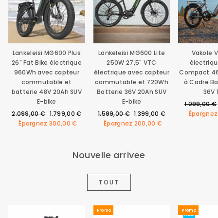
Lankeleisi MG600 Plus
Lankeleisi MG600 Lite
Vakole 
26" Fat Bike électrique
250W 27,5" VTC
électriqu
960Wh avec capteur
électrique avec capteur
Compact 46
commutable et
commutable et 720Wh
à Cadre Ba
batterie 48V 20Ah SUV
Batterie 36V 20Ah SUV
36V 
E-bike
E-bike
Prix
1.099,00 €
Prix
Prix
Prix
Prix
régulier
2.099,00 €
1.799,00 €
1.599,00 €
1.399,00 €
Épargne
régulier
réduit
régulier
réduit
Épargnez
300,00 €
Épargnez
200,00 €
Nouvelle arrivee
TOUT
Promo
Promo